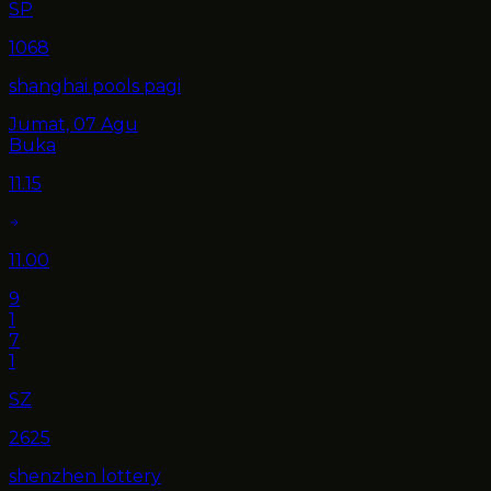
SP
1068
shanghai pools pagi
Jumat, 07 Agu
Buka
11.15
11.00
9
1
7
1
SZ
2625
shenzhen lottery