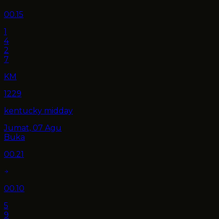
00.15
1
4
2
7
KM
1229
kentucky midday
Jumat, 07 Agu
Buka
00.21
00.10
5
9