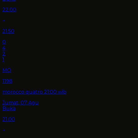
22.00
21.50
0
4
2
1
MQ
1198
morocco quatro 21:00 wib
Jumat, 07 Agu
Buka
21.00