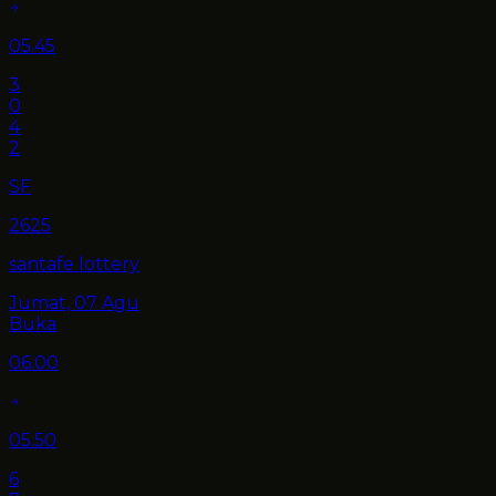
05.45
3
0
4
2
SF
2625
santafe lottery
Jumat, 07 Agu
Buka
06.00
05.50
6