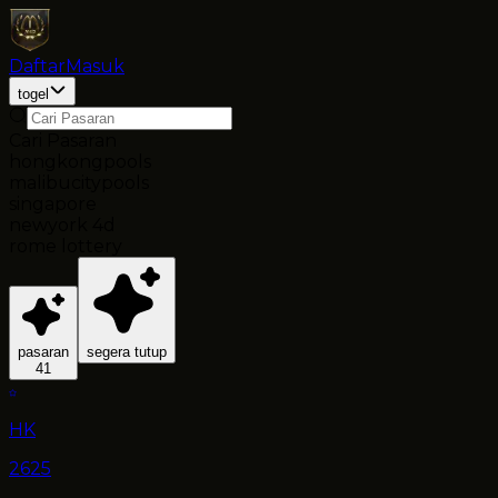
Daftar
Masuk
togel
Cari Pasaran
hongkongpools
malibucitypools
singapore
newyork 4d
rome lottery
pasaran
segera tutup
41
HK
2625