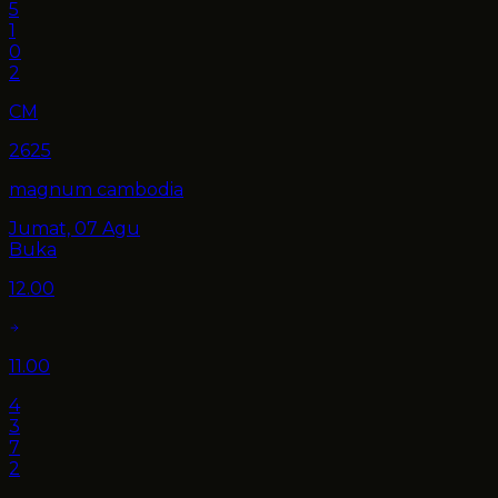
5
1
0
2
CM
2625
magnum cambodia
Jumat, 07 Agu
Buka
12.00
11.00
4
3
7
2