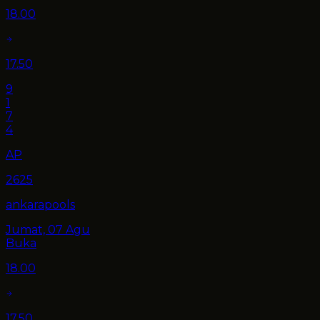
18.00
17.50
9
1
7
4
AP
2625
ankarapools
Jumat, 07 Agu
Buka
18.00
17.50