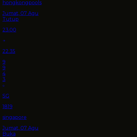
hongkongpools
Jumat, 07 Agu
Tutup
23.00
22.35
9
9
4
3
SG
1819
singapore
Jumat, 07 Agu
Buka