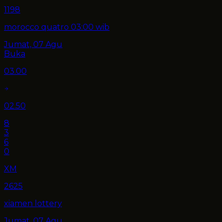
1198
morocco quatro 03:00 wib
Jumat, 07 Agu
Buka
03.00
02.50
8
3
6
0
XM
2625
xiamen lottery
Jumat, 07 Agu