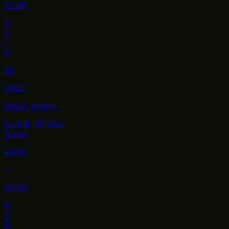
20.45
3
4
1
4
SL
2625
seoul lottery
Jumat, 07 Agu
Buka
21.00
20.50
0
2
8