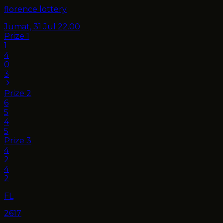
florence lottery
Jumat, 31 Jul
22.00
Prize
1
1
4
0
3
Prize
2
6
5
4
5
Prize
3
4
2
4
2
FL
2617