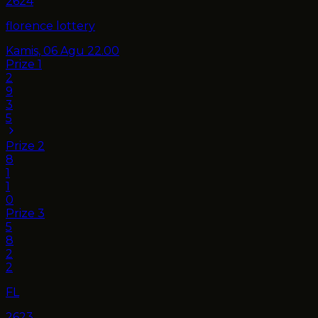
2624
florence lottery
Kamis, 06 Agu
22.00
Prize
1
2
9
3
5
Prize
2
8
1
1
0
Prize
3
5
8
2
2
FL
2623