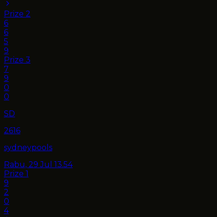
Prize
2
6
6
5
9
Prize
3
7
9
0
0
SD
2616
sydneypools
Rabu, 29 Jul
13.54
Prize
1
9
2
0
4