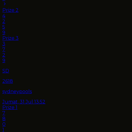
Prize
2
4
2
5
9
Prize
3
3
7
2
9
SD
2618
sydneypools
Jumat, 31 Jul
13.52
Prize
1
7
8
0
1