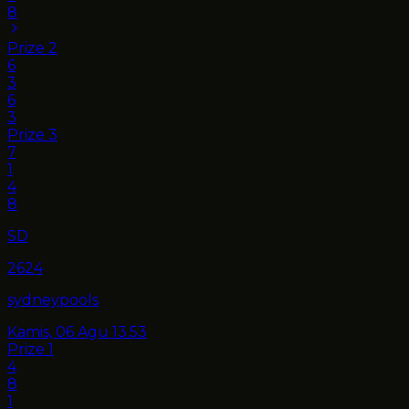
8
Prize
2
6
3
6
3
Prize
3
7
1
4
8
SD
2624
sydneypools
Kamis, 06 Agu
13.53
Prize
1
4
8
1