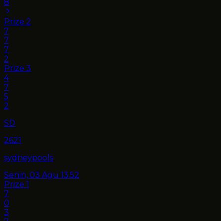
8
Prize
2
7
7
7
2
Prize
3
4
7
5
2
SD
2621
sydneypools
Senin, 03 Agu
13.52
Prize
1
7
0
3