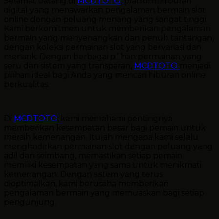
Selamat datang di
MCDTOTO
, platform hiburan
digital yang menawarkan pengalaman bermain slot
online dengan peluang menang yang sangat tinggi.
Kami berkomitmen untuk memberikan pengalaman
bermain yang menyenangkan dan penuh tantangan,
dengan koleksi permainan slot yang bervariasi dan
menarik. Dengan berbagai pilihan permainan yang
seru dan sistem yang transparan,
MCDTOTO
menjadi
pilihan ideal bagi Anda yang mencari hiburan online
berkualitas.
Di
MCDTOTO
, kami memahami pentingnya
memberikan kesempatan besar bagi pemain untuk
meraih kemenangan. Itulah mengapa kami selalu
menghadirkan permainan slot dengan peluang yang
adil dan seimbang, memastikan setiap pemain
memiliki kesempatan yang sama untuk menikmati
kemenangan. Dengan sistem yang terus
dioptimalkan, kami berusaha memberikan
pengalaman bermain yang memuaskan bagi setiap
pengunjung.