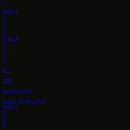
Prize
2
5
3
0
9
Prize
3
4
2
1
0
SD
2619
sydneypools
Sabtu, 01 Agu
13.51
Prize
1
8
5
8
7