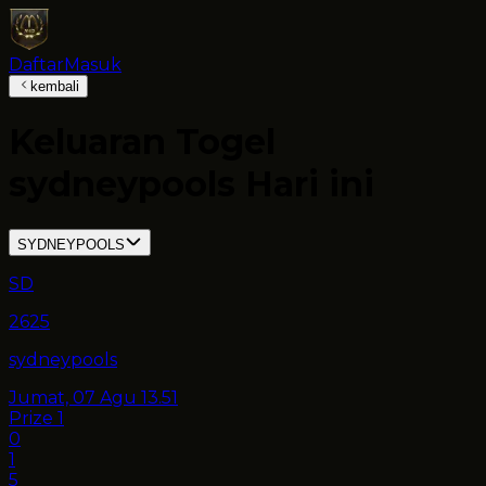
Daftar
Masuk
kembali
Keluaran Togel
sydneypools
Hari ini
SYDNEYPOOLS
SD
2625
sydneypools
Jumat, 07 Agu
13.51
Prize
1
0
1
5