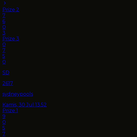
Prize
2
7
6
0
3
Prize
3
0
7
5
0
SD
2617
sydneypools
Kamis, 30 Jul
13.52
Prize
1
9
0
5
7