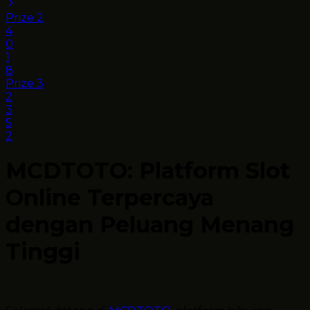
Prize
2
4
0
1
8
Prize
3
2
3
5
2
MCDTOTO: Platform Slot
Online Terpercaya
dengan Peluang Menang
Tinggi