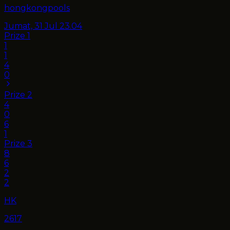
hongkongpools
Jumat, 31 Jul
23.04
Prize
1
1
1
4
0
Prize
2
4
0
6
1
Prize
3
8
6
2
2
HK
2617