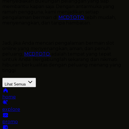
menyediakan dukungan pelanggan yang siap
membantu kapan saja. Dengan antarmuka yang
ramah pengguna, kami menjadikan setiap
pengalaman bermain di
MCDTOTO
lebih mudah,
menyenangkan, dan tanpa hambatan.
Jadi, jika Anda mencari pengalaman bermain slot
online yang menyenangkan, aman, dan penuh
peluang,
MCDTOTO
adalah tempat yang tepat
untuk Anda. Bergabunglah sekarang dan nikmati
hiburan berkualitas dengan peluang menang yang
tinggi.
Lihat Semua
home
explore
promo