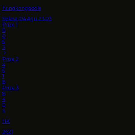
hongkongpools
Selasa, 04 Agu
23.03
Prize
1
8
0
5
3
Prize
2
4
5
1
8
Prize
3
8
4
0
4
HK
2621