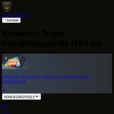
Daftar
Masuk
kembali
Keluaran Togel
hongkongpools
Hari ini
Saksikan langsung hasil live draw resmi dari
sumbernya
HONGKONGPOOLS
HK