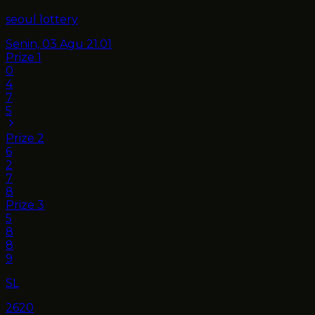
seoul lottery
Senin, 03 Agu
21.01
Prize
1
0
4
7
5
Prize
2
6
2
7
8
Prize
3
5
8
8
9
SL
2620