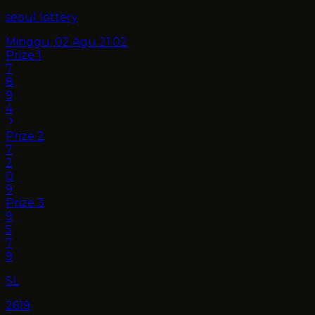
seoul lottery
Minggu, 02 Agu
21.02
Prize
1
7
8
9
4
Prize
2
7
2
0
9
Prize
3
9
5
7
9
SL
2619