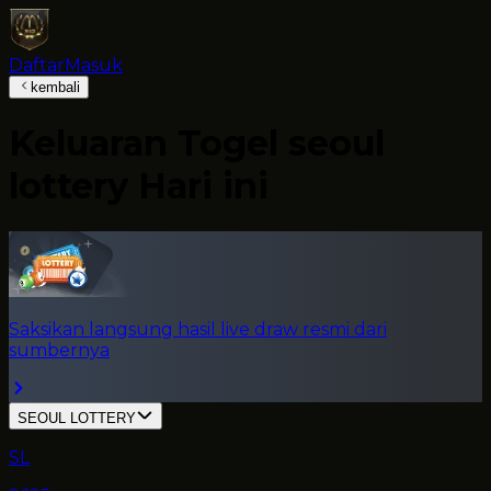
Daftar
Masuk
kembali
Keluaran Togel
seoul
lottery
Hari ini
Saksikan langsung hasil live draw resmi dari
sumbernya
SEOUL LOTTERY
SL