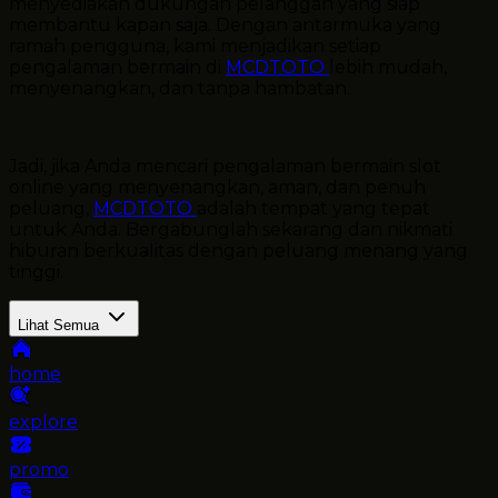
menyediakan dukungan pelanggan yang siap
membantu kapan saja. Dengan antarmuka yang
ramah pengguna, kami menjadikan setiap
pengalaman bermain di
MCDTOTO
lebih mudah,
menyenangkan, dan tanpa hambatan.
Jadi, jika Anda mencari pengalaman bermain slot
online yang menyenangkan, aman, dan penuh
peluang,
MCDTOTO
adalah tempat yang tepat
untuk Anda. Bergabunglah sekarang dan nikmati
hiburan berkualitas dengan peluang menang yang
tinggi.
Lihat Semua
home
explore
promo