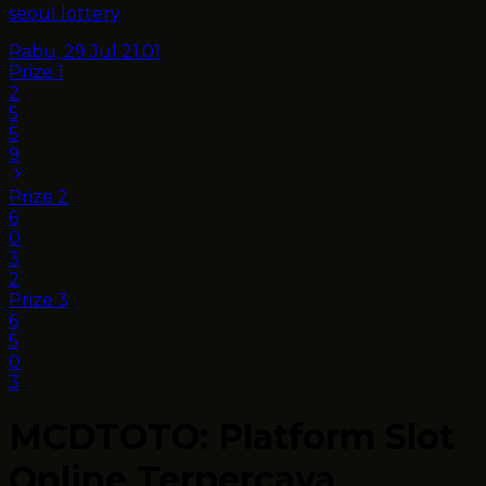
seoul lottery
Rabu, 29 Jul
21.01
Prize
1
2
5
5
9
Prize
2
6
0
3
2
Prize
3
6
5
0
3
MCDTOTO: Platform Slot
Online Terpercaya