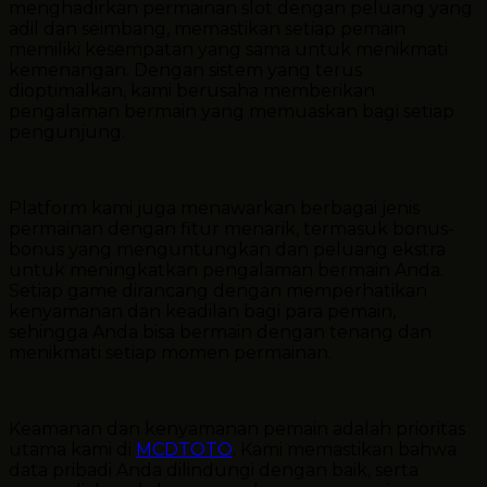
menghadirkan permainan slot dengan peluang yang
adil dan seimbang, memastikan setiap pemain
memiliki kesempatan yang sama untuk menikmati
kemenangan. Dengan sistem yang terus
dioptimalkan, kami berusaha memberikan
pengalaman bermain yang memuaskan bagi setiap
pengunjung.
Platform kami juga menawarkan berbagai jenis
permainan dengan fitur menarik, termasuk bonus-
bonus yang menguntungkan dan peluang ekstra
untuk meningkatkan pengalaman bermain Anda.
Setiap game dirancang dengan memperhatikan
kenyamanan dan keadilan bagi para pemain,
sehingga Anda bisa bermain dengan tenang dan
menikmati setiap momen permainan.
Keamanan dan kenyamanan pemain adalah prioritas
utama kami di
MCDTOTO
. Kami memastikan bahwa
data pribadi Anda dilindungi dengan baik, serta