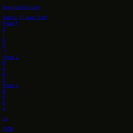
liverpool lottery
Sabtu, 01 Agu
15.01
Prize
1
2
1
0
0
Prize
2
9
0
6
2
Prize
3
8
5
6
2
LV
2618