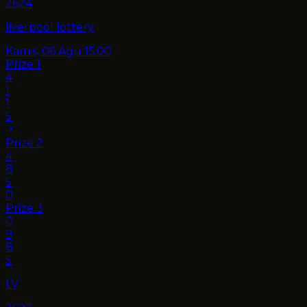
2624
liverpool lottery
Kamis, 06 Agu
15.00
Prize
1
4
1
1
5
Prize
2
4
8
5
0
Prize
3
0
9
8
5
LV