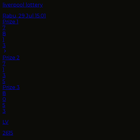
liverpool lottery
Rabu, 29 Jul
15.01
Prize
1
7
8
1
3
Prize
2
7
1
3
5
Prize
3
8
0
5
3
LV
2615