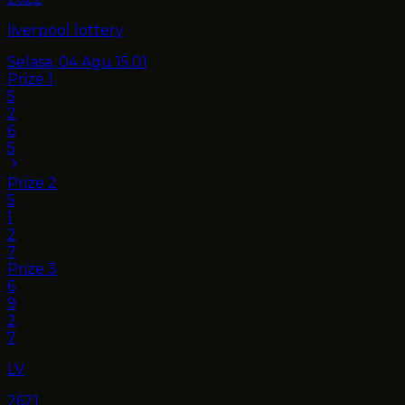
liverpool lottery
Selasa, 04 Agu
15.01
Prize
1
5
2
6
5
Prize
2
5
1
2
7
Prize
3
6
9
2
7
LV
2621