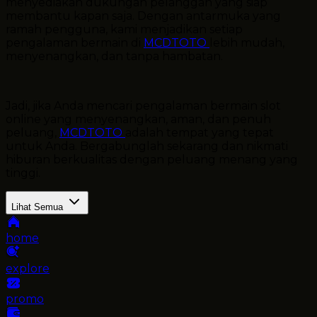
menyediakan dukungan pelanggan yang siap
membantu kapan saja. Dengan antarmuka yang
ramah pengguna, kami menjadikan setiap
pengalaman bermain di
MCDTOTO
lebih mudah,
menyenangkan, dan tanpa hambatan.
Jadi, jika Anda mencari pengalaman bermain slot
online yang menyenangkan, aman, dan penuh
peluang,
MCDTOTO
adalah tempat yang tepat
untuk Anda. Bergabunglah sekarang dan nikmati
hiburan berkualitas dengan peluang menang yang
tinggi.
Lihat Semua
home
explore
promo