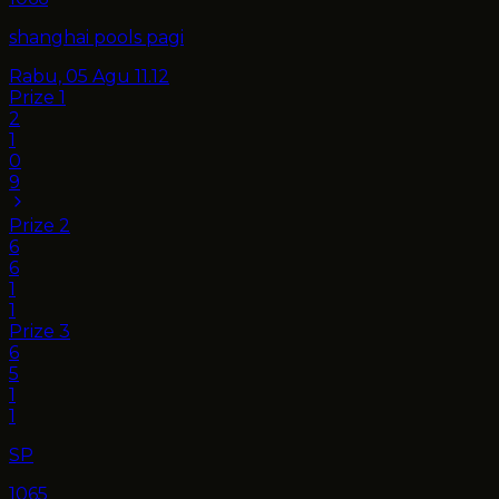
shanghai pools pagi
Rabu, 05 Agu
11.12
Prize
1
2
1
0
9
Prize
2
6
6
1
1
Prize
3
6
5
1
1
SP
1065