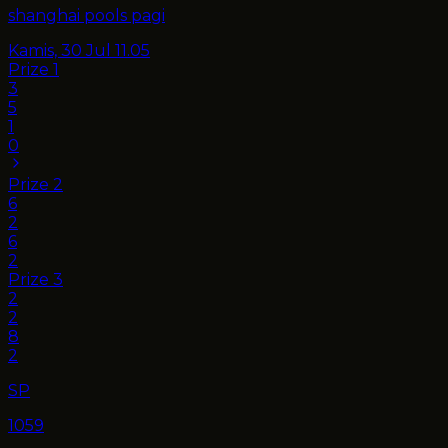
shanghai pools pagi
Kamis, 30 Jul
11.05
Prize
1
3
5
1
0
Prize
2
6
2
6
2
Prize
3
2
2
8
2
SP
1059