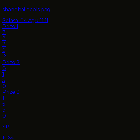
shanghai pools pagi
Selasa, 04 Agu
11.11
Prize
1
7
2
2
6
Prize
2
8
1
5
0
Prize
3
1
5
9
0
SP
1064