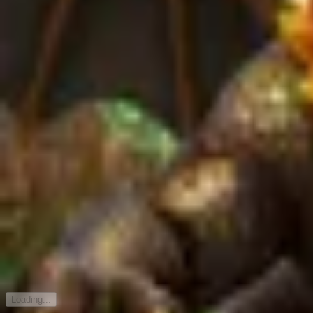
Mahjong Wins Triple Pot
Pragmatic Play
Gates of Olympus Super Scatter
Pragmatic Play
Rujak Bonanza 1000
Pragmatic Play
Mahjong Wins 3 - Black Scatter
Pragmatic Play
Starlight Princess 1000
Pragmatic Play
Mahjong Wins 2
Pragmatic Play
Gates of Olympus
Pragmatic Play
Jade Legends
Pragmatic Play
Sweet Bonanza 1000
Pragmatic Play
Sweet Bonanza 2500
Pragmatic Play
Starlight Princess Super Scatter
Pragmatic Play
Gates of Gatot Kaca 1000
Pragmatic Play
Luxury of Olympus
Pragmatic Play
Fortune of Olympus
Pragmatic Play
Starlight Princess
Pragmatic Play
Sweet Bonanza
Pragmatic Play
Gates of Gatot Kaca Super Scatter
Pragmatic Play
Sugar Rush 1000
Pragmatic Play
Candy Rush
Pragmatic Play
Cosmic Clusters!
Pragmatic Play
Out of the Woods
Pragmatic Play
Sleeping Dragon Ultra Dark
Pragmatic Play
Loading...