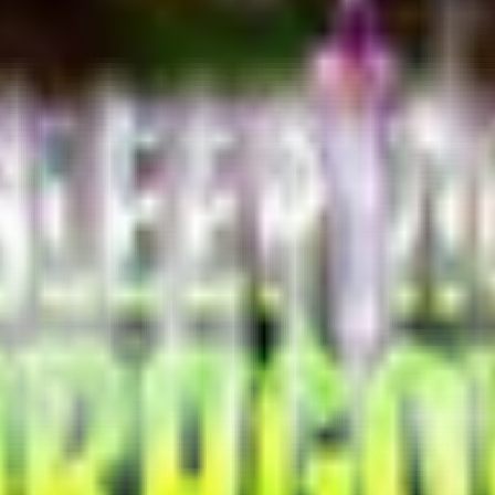
nline Terpercaya dengan 
tal yang menawarkan pengalaman bermain slot online d
ang menyenangkan dan penuh tantangan, dengan kolek
tem yang transparan,
MCDTOTO
menjadi pilihan ideal ba
n kesempatan besar bagi pemain untuk meraih kemena
ng, memastikan setiap pemain memiliki kesempatan y
 pengalaman bermain yang memuaskan bagi setiap pen
ainan dengan fitur menarik, termasuk bonus-bonus ya
 dirancang dengan memperhatikan kenyamanan dan kead
an.