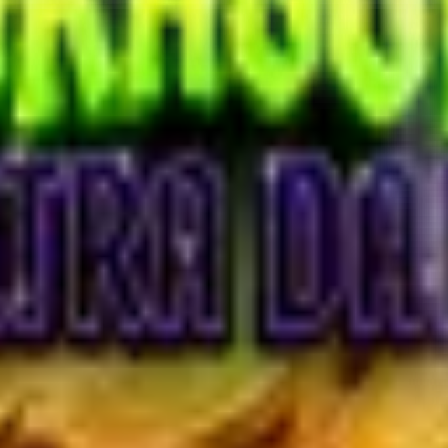
tama kami di
MCDTOTO
. Kami memastikan bahwa data pr
u kapan saja. Dengan antarmuka yang ramah pengguna
ambatan.
line yang menyenangkan, aman, dan penuh peluang,
MCD
tas dengan peluang menang yang tinggi.