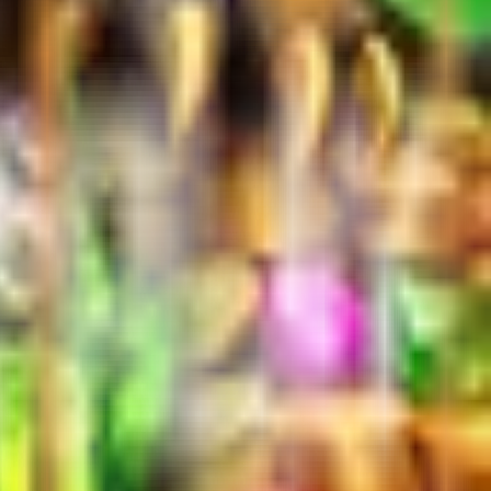
Peluang Menang Tinggi
engan peluang menang yang sangat tinggi. Kami
si permainan slot yang bervariasi dan menarik.
gi Anda yang mencari hiburan online berkualitas.
ngan. Itulah mengapa kami selalu menghadirkan
ang sama untuk menikmati kemenangan. Dengan sistem
gunjung.
ng menguntungkan dan peluang ekstra untuk
ilan bagi para pemain, sehingga Anda bisa bermain