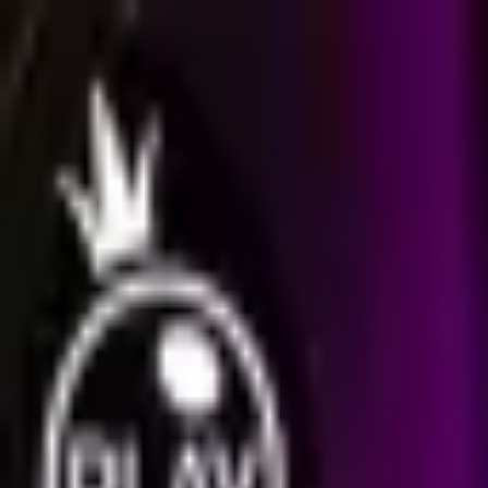
Daftar
Masuk
casino
Cari Permainan
lightning roulette
lightning baccarat
super sic bo
world cup 2026
fury of anubis
crash game
for you
slot
live casino
4
arcade
fishing
2603
635
104
21
Provider :
All
Filter :
TERKENAL
Clash of Clans Crash Mania SUPER RICH
SUPER RICH
Mega Wheel
Pragmatic Play