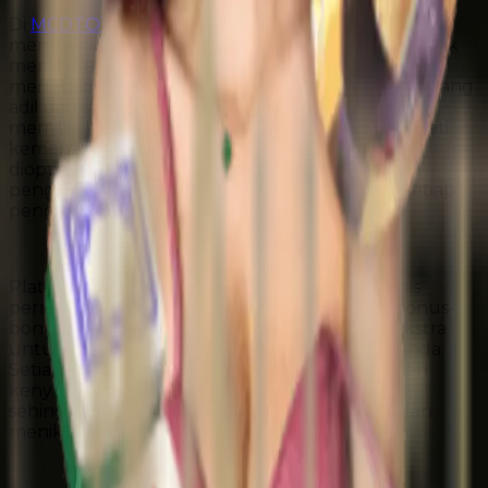
Di
MCDTOTO
, kami memahami pentingnya
memberikan kesempatan besar bagi pemain untuk
meraih kemenangan. Itulah mengapa kami selalu
menghadirkan permainan slot dengan peluang yang
adil dan seimbang, memastikan setiap pemain
memiliki kesempatan yang sama untuk menikmati
kemenangan. Dengan sistem yang terus
dioptimalkan, kami berusaha memberikan
pengalaman bermain yang memuaskan bagi setiap
pengunjung.
Platform kami juga menawarkan berbagai jenis
permainan dengan fitur menarik, termasuk bonus-
bonus yang menguntungkan dan peluang ekstra
untuk meningkatkan pengalaman bermain Anda.
Setiap game dirancang dengan memperhatikan
kenyamanan dan keadilan bagi para pemain,
sehingga Anda bisa bermain dengan tenang dan
menikmati setiap momen permainan.