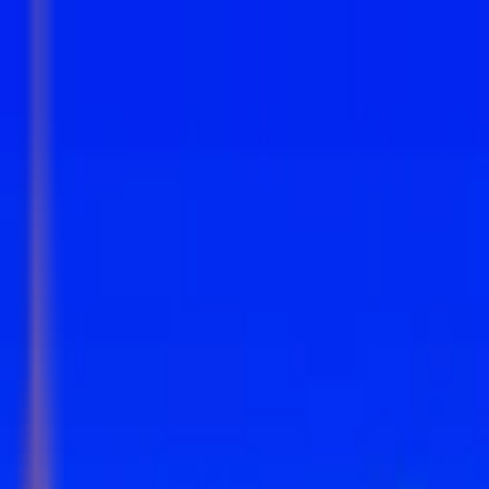
Daftar
Masuk
poker
Cari Permainan
Provider :
All
Pusoy Go
Jili
Jacks or Better 1 Hand
Habanero
Jacks or Better 5 Hand
Habanero
Jacks or Better 10 Hand
Habanero
Jacks or Better 50 Hand
Habanero
Jacks or Better 100 Hand
Habanero
Deuces Wild 1 Hand
Habanero
Deuces Wild 10 Hand
Habanero
Deuces Wild 5 Hand
Habanero
Deuces Wild 100 Hand
Habanero
Deuces Wild 50 Hand
Habanero
Aces and Eights 5 Hand
Habanero
Aces and Eights 50 Hand
Habanero
Aces and Eights 10 Hand
Habanero