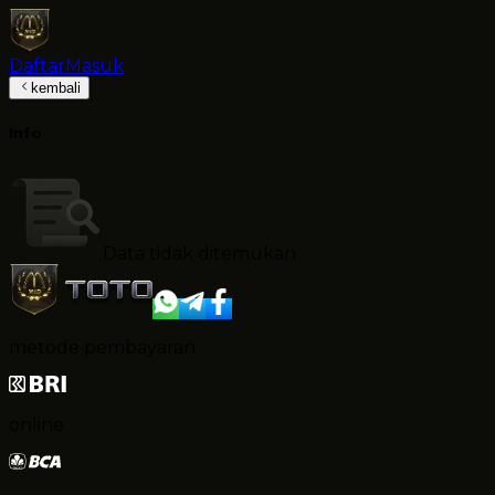
Daftar
Masuk
kembali
Info
Data tidak ditemukan
metode pembayaran
online