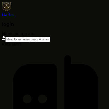
Daftar
login
Nama pengguna
Kata sandi